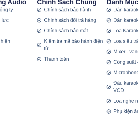
ng Audio
Chính Sách Chung
Danh Mụ
công ty
Chính sách bảo hành
Dàn karaok
 lực
Chính sách đổi trả hàng
Dàn karaok
g
Chính sách bảo mật
Loa Karao
 hiện
Kiểm tra mã bảo hành điện
Loa siêu t
tử
Mixer - van
Thanh toán
Công suất 
Microphon
Đầu karao
VCD
Loa nghe 
Phụ kiện â