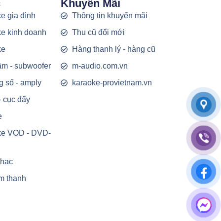
c
Khuyến Mãi
e gia đình
Thông tin khuyến mãi
e kinh doanh
Thu cũ đổi mới
ke
Hàng thanh lý - hàng cũ
rầm - subwoofer
m-audio.com.vn
g số - amply
karaoke-provietnam.vn
- cục đẩy
e
ke VOD - DVD-
nhạc
m thanh