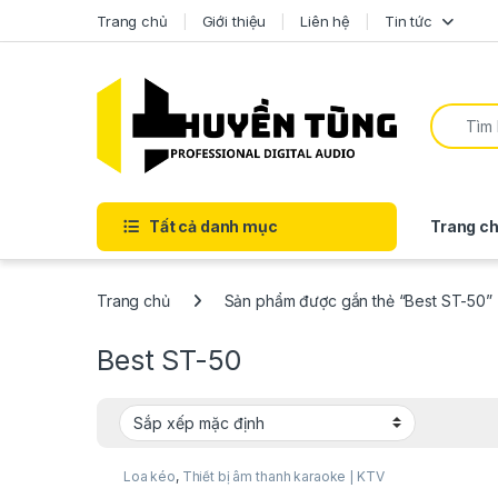
Trang chủ
Giới thiệu
Liên hệ
Tin tức
Tất cả danh mục
Trang ch
Trang chủ
Sản phẩm được gắn thẻ “Best ST-50”
Best ST-50
Loa kéo
,
Thiết bị âm thanh karaoke | KTV