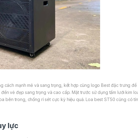
 cách mạnh mẽ và sang trọng, kết hợp cùng logo Best đặc trưng để k
ến vẻ đẹp sang trọng và cao cấp. Mặt trước sử dụng tấm lưới kim lo
loa bên trong, chống rỉ sét cực kỳ hiệu quả. Loa best ST50 cũng có t
uy lực