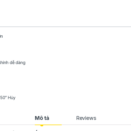
ớn
 chỉnh dễ dàng
T-50” Hủy
Mô tả
Reviews