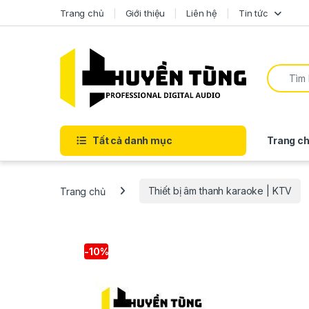
Trang chủ
Giới thiệu
Liên hệ
Tin tức
Tất cả danh mục
Trang ch
Trang chủ
Thiết bị âm thanh karaoke | KTV
-
10%