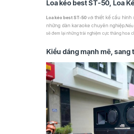
Loa kéo best ST-50,
Loa K
thiết kế cấu hìn
Loa kéo best ST-50
với
những dàn karaoke chuyên nghiệp.
Nếu 
sẽ đem lại những trải nghiệm cực thăng hoa 
Kiểu dáng mạnh mẽ, sang 